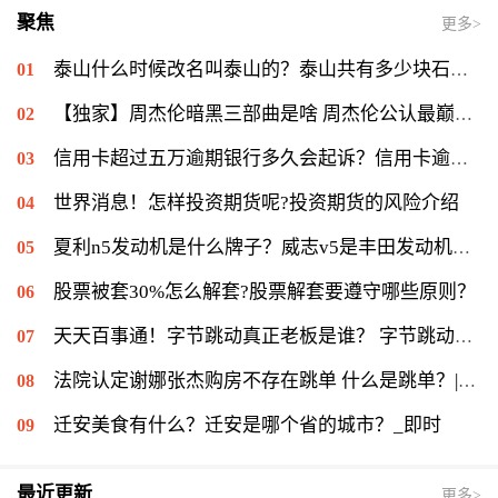
聚焦
更多>
泰山什么时候改名叫泰山的？泰山共有多少块石刻？-全球新动态
【独家】周杰伦暗黑三部曲是啥 周杰伦公认最巅峰的歌是哪首？
信用卡超过五万逾期银行多久会起诉？信用卡逾期一个月会怎么样？-今日热搜
世界消息！怎样投资期货呢?投资期货的风险介绍
夏利n5发动机是什么牌子？威志v5是丰田发动机吗？_环球热点评
股票被套30%怎么解套?股票解套要遵守哪些原则？
天天百事通！字节跳动真正老板是谁？ 字节跳动上市时间是什么时候？
法院认定谢娜张杰购房不存在跳单 什么是跳单？|全球最资讯
迁安美食有什么？迁安是哪个省的城市？_即时
最近更新
更多>