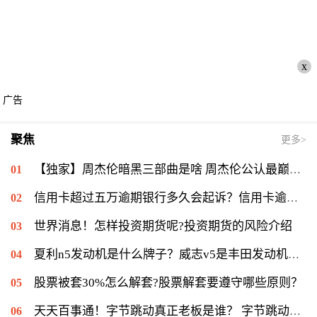
x
广告
聚焦
更多>
【独家】周杰伦暗黑三部曲是啥 周杰伦公认最巅峰的歌是哪首？
信用卡超过五万逾期银行多久会起诉？信用卡逾期一个月会怎么样？-今日热搜
世界消息！怎样投资期货呢?投资期货的风险介绍
夏利n5发动机是什么牌子？威志v5是丰田发动机吗？_环球热点评
股票被套30%怎么解套?股票解套要遵守哪些原则？
天天百事通！字节跳动真正老板是谁？ 字节跳动上市时间是什么时候？