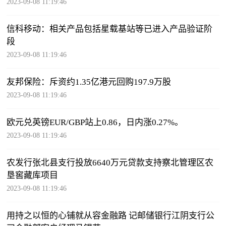
2023-09-08 11:19:46
信科移动：相关产品包括星载基站等已进入产品验证阶
段
2023-09-08 11:19:46
友邦保险：斥资约1.35亿港元回购197.9万股
2023-09-08 11:19:46
欧元兑英镑EUR/GBP站上0.86，日内涨0.27%。
2023-09-08 11:19:46
农发行张北县支行投放6640万元贷款支持察北管理区农
垦窖藏库项目
2023-09-08 11:19:46
用持之以恒的心铺就从容金融路 记邮储银行江阴支行公