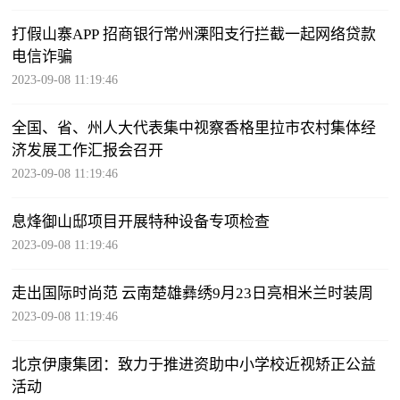
打假山寨APP 招商银行常州溧阳支行拦截一起网络贷款
电信诈骗
2023-09-08 11:19:46
全国、省、州人大代表集中视察香格里拉市农村集体经
济发展工作汇报会召开
2023-09-08 11:19:46
息烽御山邸项目开展特种设备专项检查
2023-09-08 11:19:46
走出国际时尚范 云南楚雄彝绣9月23日亮相米兰时装周
2023-09-08 11:19:46
北京伊康集团：致力于推进资助中小学校近视矫正公益
活动