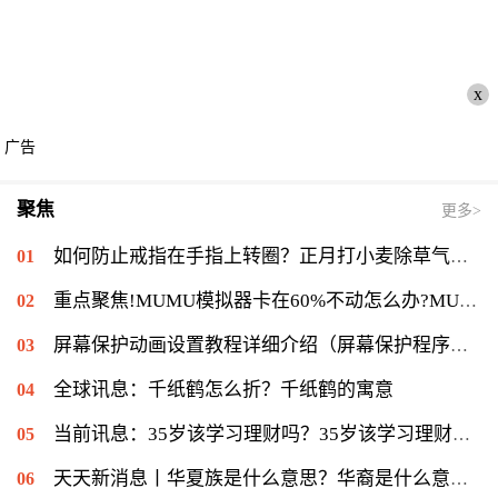
x
广告
聚焦
更多>
如何防止戒指在手指上转圈？正月打小麦除草气温多少能打？ 全球短讯
重点聚焦!MUMU模拟器卡在60%不动怎么办?MUMU模拟器卡在60%的解决流程
屏幕保护动画设置教程详细介绍（屏幕保护程序等待时间怎么设置）|当前速读
全球讯息：千纸鹤怎么折？千纸鹤的寓意
当前讯息：35岁该学习理财吗？35岁该学习理财会不会太迟？
天天新消息丨华夏族是什么意思？华裔是什么意思：华侨在侨居国生下的子女