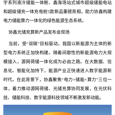
宇系列液冷储能一体舱、鑫海场站式城市超级储能电站
和超级储充一体充电桩5款新品重磅亮相，助力协鑫构建
电力储能算力一体化的绿色能源生态系统。
协鑫光储充算新产品发布会现场
当前，受“双碳”目标驱动，我国以新能源为主体的新
型电力系统正加快构建。随着间歇性的新能源电力大规
模接入，源网荷储一体化成为必由之路。在大数据、信
息化、智能化加持下，能源产业正快速进入数字能源新
时代。在此背景下，协鑫聚焦“电力+储能+算力”三位一
体，着力推动源网荷储、光储充算协同发展，在光伏科
技、储能科技、数字能源科技领域不断激发新动能。