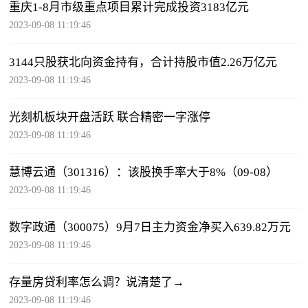
重庆1-8月市级重点项目累计完成投资3183亿元
2023-09-08 11:19:46
3144只股获北向资金持有，合计持股市值2.26万亿元
2023-09-08 11:19:46
光刻机板块开盘活跃 联合精密一字涨停
2023-09-08 11:19:46
慧博云通（301316）：该股换手率大于8%（09-08）
2023-09-08 11:19:46
数字政通（300075）9月7日主力资金净买入639.82万元
2023-09-08 11:19:46
存量房贷利率怎么调？说清楚了→
2023-09-08 11:19:46