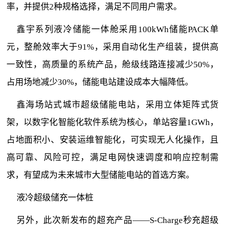
率，并提供2种规格选择，满足不同用户需求。
鑫宇系列液冷储能一体舱采用100kWh储能PACK单
元，整舱效率大于91%，采用自动化生产组装，提供高
一致性，高质量的系统产品，舱级线路连接减少50%，
占用场地减少30%，储能电站建设成本大幅降低。
鑫海场站式城市超级储能电站，采用立体矩阵式货
架，以数字化智能化软件系统为核心，单站容量1GWh，
占地面积小、安装运维智能化，可实现无人化操作，且
高可靠、风险可控，满足电网快速调度和响应控制需
求，有望成为未来城市大型储能电站的首选方案。
液冷超级储充一体桩
另外，此次新发布的超充产品——S-Charge秒充超级