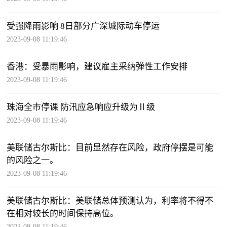
受强降雨影响 8日部分广深城际动车停运
2023-09-08 11:19:46
香港：受暴雨影响，建议雇主采纳弹性工作安排
2023-09-08 11:19:46
珠海全市停课 防汛应急响应升级为Ⅱ级
2023-09-08 11:19:46
美联储古尔斯比：目前显然存在风险，政府停摆是可能
的风险之一。
2023-09-08 11:19:46
美联储古尔斯比：美联储总体预测认为，利率将不得不
在相对较长的时间保持高位。
2023-09-08 11:19:46