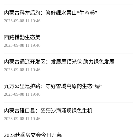
内蒙古科左后旗：答好绿水青山“生态卷”
2023-09-08 11:19:46
西藏措勤生态美
2023-09-08 11:19:46
内蒙古通辽开发区：发展屋顶光伏 助力绿色发展
2023-09-08 11:19:46
九万公里巡护路：守好雪域高原的生态“绿”
2023-09-08 11:19:46
内蒙古磴口县：茫茫沙海涌现绿色生机
2023-09-08 11:19:46
2023秋季房交会今日开幕