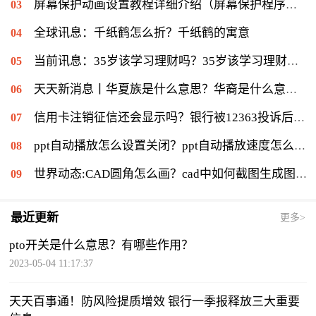
屏幕保护动画设置教程详细介绍（屏幕保护程序等待时间怎么设置）|当前速读
全球讯息：千纸鹤怎么折？千纸鹤的寓意
当前讯息：35岁该学习理财吗？35岁该学习理财会不会太迟？
天天新消息丨华夏族是什么意思？华裔是什么意思：华侨在侨居国生下的子女
信用卡注销征信还会显示吗？银行被12363投诉后果是什么？|环球通讯
ppt自动播放怎么设置关闭？ppt自动播放速度怎么调慢？ 世界报资讯
世界动态:CAD圆角怎么画？cad中如何截图生成图片？
最近更新
更多>
pto开关是什么意思？有哪些作用？
2023-05-04 11:17:37
天天百事通！防风险提质增效 银行一季报释放三大重要