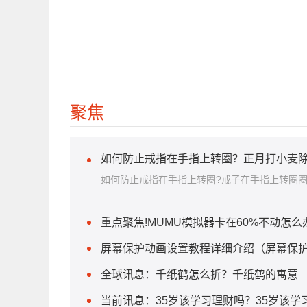
关键词：
海马效应
聚焦
如何防止戒指在手指上转圈？正月打小麦除
如何防止戒指在手指上转圈?戒子在手指上转圈
重点聚焦!MUMU模拟器卡在60%不动怎么
屏幕保护动画设置教程详细介绍（屏幕保护
全球讯息：千纸鹤怎么折？千纸鹤的寓意
当前讯息：35岁该学习理财吗？35岁该学