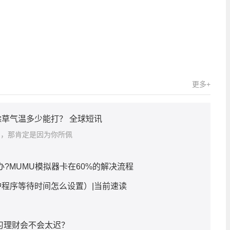
离奇现象
科学
大脑探索
更多+
草气温多少能打？ 全球短讯
圈，那肯定是因为你所佩
办?MUMU模拟器卡在60%的解决流程
程序等待时间怎么设置）|当前速读
习理财会不会太迟？