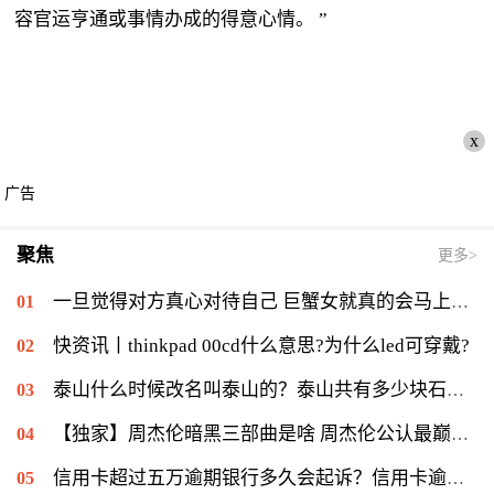
容官运亨通或事情办成的得意心情。 ”
x
广告
聚焦
更多>
一旦觉得对方真心对待自己 巨蟹女就真的会马上想要跟对方携手一辈子？
快资讯丨thinkpad 00cd什么意思?为什么led可穿戴?
泰山什么时候改名叫泰山的？泰山共有多少块石刻？-全球新动态
【独家】周杰伦暗黑三部曲是啥 周杰伦公认最巅峰的歌是哪首？
信用卡超过五万逾期银行多久会起诉？信用卡逾期一个月会怎么样？-今日热搜