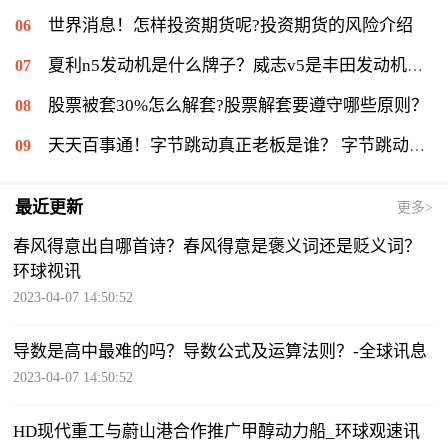
世界消息！怎样投资期货呢?投资期货的风险介绍
夏利n5发动机是什么牌子？威志v5是丰田发动机吗？_环球热点评
股票被套30%怎么解套?股票解套要遵守哪些原则？
天天百事通！字节跳动真正老板是谁？ 字节跳动上市时间是什么时候？
最近更新
更多>
春风得意出自哪首诗？春风得意是褒义词还是贬义词？
环球视讯
2023-04-07 14:50:52
导数是高中最难的吗？导数公式及运算法则？-全球讯息
2023-04-07 14:50:52
HD现代重工与蔚山港合作推广甲醇动力船_环球观速讯