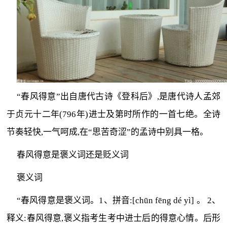
“春风得意”出自唐代古诗《登科后》,是唐代诗人孟郊
于贞元十二年(796年)进士及第时所作的一首七绝。全诗
节奏轻快,一气呵成,在“思苦奇涩”的孟诗中别具一格。
春风得意是褒义词还是贬义词
褒义词
“春风得意是褒义词。1、拼音:[chūn fēng dé yì] 。 2、
释义:春风得意,褒义指考生考中进士后的得意心情。后形